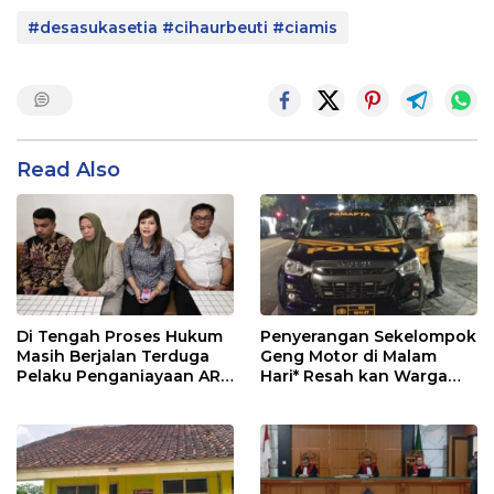
#desasukasetia #cihaurbeuti #ciamis
Read Also
Di Tengah Proses Hukum
Penyerangan Sekelompok
Masih Berjalan Terduga
Geng Motor di Malam
Pelaku Penganiayaan ART
Hari* Resah kan Warga
di Tasikmalaya Minta
Cikabuyutan Timur.
Maaf