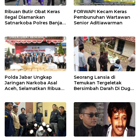
Ribuan Butir Obat Keras
FORWAPI Kecam Keras
Ilegal Diamankan
Pembunuhan Wartawan
Satnarkoba Polres Banjar,
Senior Aditiawarman
Satu Pelaku Ditangkap
Polda Jabar Ungkap
Seorang Lansia di
Jaringan Narkoba Asal
Temukan Tergeletak
Aceh, Selamatkan Ribuan
Bersimbah Darah Di Duga
Jiwa
di Bunuh ODGJ