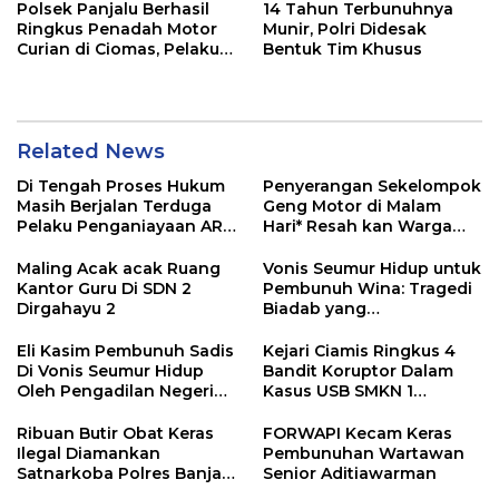
Polsek Panjalu Berhasil
14 Tahun Terbunuhnya
Ringkus Penadah Motor
Munir, Polri Didesak
Curian di Ciomas, Pelaku
Bentuk Tim Khusus
Utama Masih Diburu
Related News
Di Tengah Proses Hukum
Penyerangan Sekelompok
Masih Berjalan Terduga
Geng Motor di Malam
Pelaku Penganiayaan ART
Hari* Resah kan Warga
di Tasikmalaya Minta
Cikabuyutan Timur.
Maaf
Maling Acak acak Ruang
Vonis Seumur Hidup untuk
Kantor Guru Di SDN 2
Pembunuh Wina: Tragedi
Dirgahayu 2
Biadab yang
Mengguncang Ciamis
Eli Kasim Pembunuh Sadis
Kejari Ciamis Ringkus 4
Di Vonis Seumur Hidup
Bandit Koruptor Dalam
Oleh Pengadilan Negeri
Kasus USB SMKN 1
Ciamis
Cijengjing Tahun 2023
Ribuan Butir Obat Keras
FORWAPI Kecam Keras
Ilegal Diamankan
Pembunuhan Wartawan
Satnarkoba Polres Banjar,
Senior Aditiawarman
Satu Pelaku Ditangkap