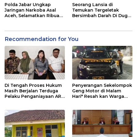
Polda Jabar Ungkap
Seorang Lansia di
Jaringan Narkoba Asal
Temukan Tergeletak
Aceh, Selamatkan Ribuan
Bersimbah Darah Di Duga
Jiwa
di Bunuh ODGJ
Recommendation for You
Di Tengah Proses Hukum
Penyerangan Sekelompok
Masih Berjalan Terduga
Geng Motor di Malam
Pelaku Penganiayaan ART
Hari* Resah kan Warga
di Tasikmalaya Minta
Cikabuyutan Timur.
Maaf