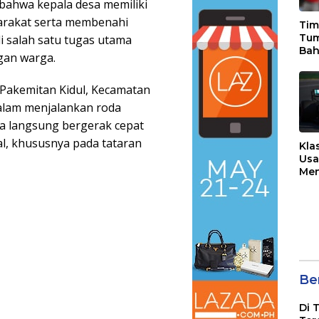
ahwa kepala desa memiliki
rakat serta membenahi
Tim
Tu
 salah satu tugas utama
Bah
gan warga.
Sko
ke 
 Pakemitan Kidul, Kecamatan
dalam menjalankan roda
nya langsung bergerak cepat
, khususnya pada tataran
Kla
Usa
Men
Aus
Ber
Di 