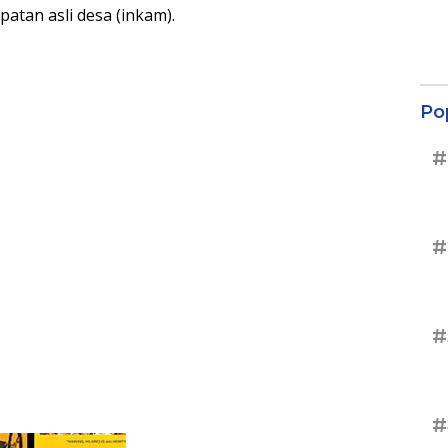
tan asli desa (inkam).
Po
#
#
#
#