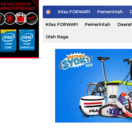
H
Kilas FORWAPI
Pemerintah
o
m
Kilas FORWAPI
Pemerintah
Daera
e
Olah Raga