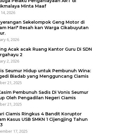
duga Pelaku Penganiayaan ART di
ikmalaya Minta Maaf
 14, 2026
yerangan Sekelompok Geng Motor di
am Hari* Resah kan Warga Cikabuyutan
ur.
ary 6, 2026
ing Acak acak Ruang Kantor Guru Di SDN
irgahayu 2
ary 2, 2026
is Seumur Hidup untuk Pembunuh Wina:
gedi Biadab yang Mengguncang Ciamis
ber 21, 2025
 Kasim Pembunuh Sadis Di Vonis Seumur
up Oleh Pengadilan Negeri Ciamis
ber 21, 2025
ari Ciamis Ringkus 4 Bandit Koruptor
am Kasus USB SMKN 1 Cijengjing Tahun
3
ember 17, 2025