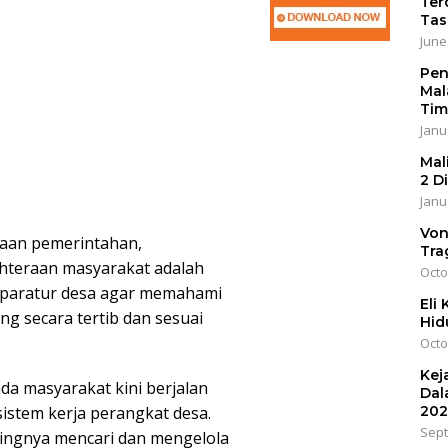
Ter
Tas
June
Pen
Mal
Tim
Janu
Mal
2 D
Janu
Von
taan pemerintahan,
Tra
hteraan masyarakat adalah
Octo
 aparatur desa agar memahami
Eli
g secara tertib dan sesuai
Hid
Octo
Kej
a masyarakat kini berjalan
Dal
istem kerja perangkat desa.
202
Sept
tingnya mencari dan mengelola