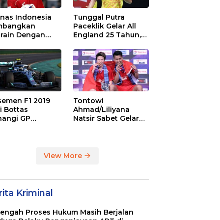
nas Indonesia
Tunggal Putra
mbangkan
Paceklik Gelar All
rain Dengan
England 25 Tahun,
r 1-0, Jaga Asa
Ini Saran Untuk
Piala Dunia 2026
Jonatan dkk
semen F1 2019
Tontowi
i Bottas
Ahmad/Liliyana
angi GP
Natsir Sabet Gelar
tralia
Juara Dunia Kedua
View More
ita Kriminal
Tengah Proses Hukum Masih Berjalan