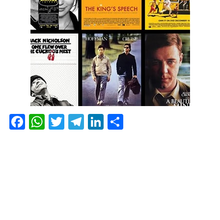
F
W
T
T
Li
S
ac
h
w
el
n
h
e
at
itt
e
k
ar
b
s
er
gr
e
e
o
A
a
dI
o
p
m
n
k
p