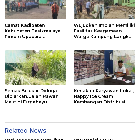
Camat Kadipaten
Wujudkan Impian Memiliki
Kabupaten Tasikmalaya
Fasilitas Keagamaan
Pimpin Upacara
Warga Kampung Langkob
Peringatan Hari Lahir
Kompak Gotong Royong
Pancasila
Bangun Mesjid
Semak Belukar Diduga
Kerjakan Karyawan Lokal,
Dibiarkan, Jalan Rawan
Happy Ice Cream
Maut di Dirgahayu
Kembangan Distribusi
Kembali Telan Korban,
Wilayah
Kades Bungkam
Related News