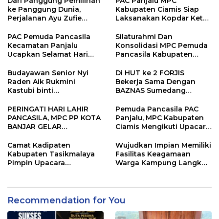
Dari Panggung Pemilihan
PAC Panjalu MPC
ke Panggung Dunia,
Kabupaten Ciamis Siap
Perjalanan Ayu Zufie
Laksanakan Kopdar Ketua
Puspitasari Berhasil
PAC Jabar Banten
Terpilih Sebagai Duta
PAC Pemuda Pancasila
Silaturahmi Dan
Pesona Indonesia 2026.
Kecamatan Panjalu
Konsolidasi MPC Pemuda
Ucapkan Selamat Hari
Pancasila Kabupaten
Jadi Kabupaten Ciamis
Tasikmalaya Ke PAC
Yang Ke 384
Kadipaten.
Budayawan Senior Nyi
Di HUT ke 2 FORJIS
Raden Aik Rukmini
Bekerja Sama Dengan
Kastubi binti
BAZNAS Sumedang
Martawisastra Terima
Berbagi Sembako untuk
Penghargaan Bergengsi
Warga Kurang Mampu
PERINGATI HARI LAHIR
Pemuda Pancasila PAC
dari Keraton Sumedang
PANCASILA, MPC PP KOTA
Panjalu, MPC Kabupaten
Larang
BANJAR GELAR
Ciamis Mengikuti Upacara
PENANAMAN 1.000
Peringati Hari Lahir
POHON
Pancasila
Camat Kadipaten
Wujudkan Impian Memiliki
Kabupaten Tasikmalaya
Fasilitas Keagamaan
Pimpin Upacara
Warga Kampung Langkob
Peringatan Hari Lahir
Kompak Gotong Royong
Pancasila
Bangun Mesjid
Recommendation for You