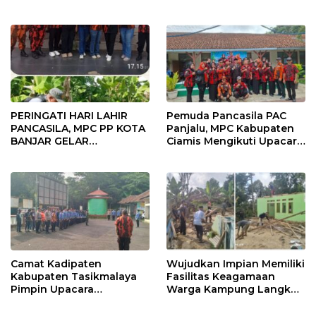
Martawisastra Terima
Berbagi Sembako untuk
Penghargaan Bergengsi
Warga Kurang Mampu
dari Keraton Sumedang
Larang
PERINGATI HARI LAHIR
Pemuda Pancasila PAC
PANCASILA, MPC PP KOTA
Panjalu, MPC Kabupaten
BANJAR GELAR
Ciamis Mengikuti Upacara
PENANAMAN 1.000
Peringati Hari Lahir
POHON
Pancasila
Camat Kadipaten
Wujudkan Impian Memiliki
Kabupaten Tasikmalaya
Fasilitas Keagamaan
Pimpin Upacara
Warga Kampung Langkob
Peringatan Hari Lahir
Kompak Gotong Royong
Pancasila
Bangun Mesjid