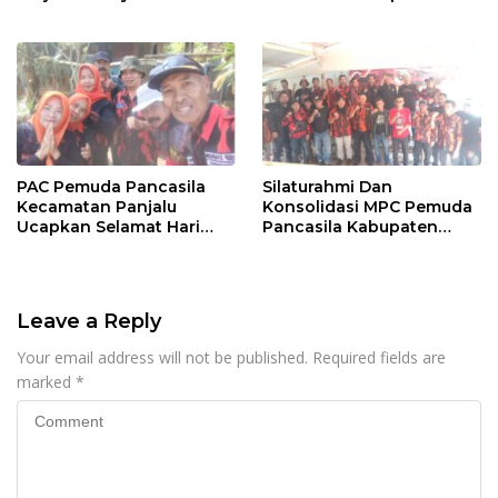
Puspitasari Berhasil
PAC Jabar Banten
Terpilih Sebagai Duta
Pesona Indonesia 2026.
PAC Pemuda Pancasila
Silaturahmi Dan
Kecamatan Panjalu
Konsolidasi MPC Pemuda
Ucapkan Selamat Hari
Pancasila Kabupaten
Jadi Kabupaten Ciamis
Tasikmalaya Ke PAC
Yang Ke 384
Kadipaten.
Leave a Reply
Your email address will not be published.
Required fields are
marked
*