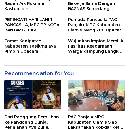
Raden Aik Rukmini
Bekerja Sama Dengan
Kastubi binti
BAZNAS Sumedang
Martawisastra Terima
Berbagi Sembako untuk
Penghargaan Bergengsi
Warga Kurang Mampu
PERINGATI HARI LAHIR
Pemuda Pancasila PAC
dari Keraton Sumedang
PANCASILA, MPC PP KOTA
Panjalu, MPC Kabupaten
Larang
BANJAR GELAR
Ciamis Mengikuti Upacara
PENANAMAN 1.000
Peringati Hari Lahir
POHON
Pancasila
Camat Kadipaten
Wujudkan Impian Memiliki
Kabupaten Tasikmalaya
Fasilitas Keagamaan
Pimpin Upacara
Warga Kampung Langkob
Peringatan Hari Lahir
Kompak Gotong Royong
Pancasila
Bangun Mesjid
Recommendation for You
Dari Panggung Pemilihan
PAC Panjalu MPC
ke Panggung Dunia,
Kabupaten Ciamis Siap
Perjalanan Ayu Zufie
Laksanakan Kopdar Ketua