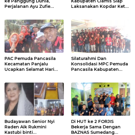
ke Panggung Dunia,
Kabupaten Ciamis Siap
Perjalanan Ayu Zufie
Laksanakan Kopdar Ketua
Puspitasari Berhasil
PAC Jabar Banten
Terpilih Sebagai Duta
Pesona Indonesia 2026.
PAC Pemuda Pancasila
Silaturahmi Dan
Kecamatan Panjalu
Konsolidasi MPC Pemuda
Ucapkan Selamat Hari
Pancasila Kabupaten
Jadi Kabupaten Ciamis
Tasikmalaya Ke PAC
Yang Ke 384
Kadipaten.
Budayawan Senior Nyi
Di HUT ke 2 FORJIS
Raden Aik Rukmini
Bekerja Sama Dengan
Kastubi binti
BAZNAS Sumedang