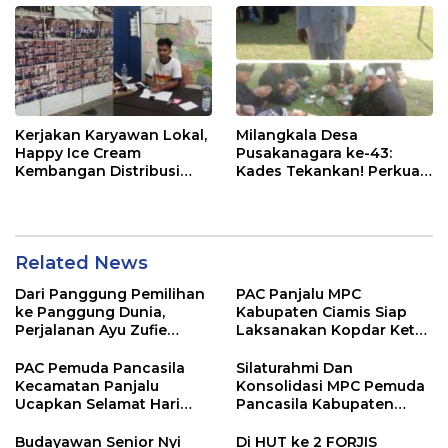
Kerjakan Karyawan Lokal,
Milangkala Desa
Happy Ice Cream
Pusakanagara ke-43:
Kembangan Distribusi
Kades Tekankan! Perkuat
Wilayah
Kolaborasi Antara Desa
Dan Masyarakat Dalam
Gotong Royong*
Related News
Dari Panggung Pemilihan
PAC Panjalu MPC
ke Panggung Dunia,
Kabupaten Ciamis Siap
Perjalanan Ayu Zufie
Laksanakan Kopdar Ketua
Puspitasari Berhasil
PAC Jabar Banten
Terpilih Sebagai Duta
PAC Pemuda Pancasila
Silaturahmi Dan
Pesona Indonesia 2026.
Kecamatan Panjalu
Konsolidasi MPC Pemuda
Ucapkan Selamat Hari
Pancasila Kabupaten
Jadi Kabupaten Ciamis
Tasikmalaya Ke PAC
Yang Ke 384
Kadipaten.
Budayawan Senior Nyi
Di HUT ke 2 FORJIS