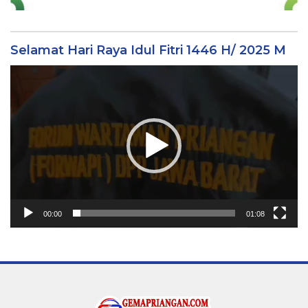
Selamat Hari Raya Idul Fitri 1446 H/ 2025 M
Video
Player
00:00
01:08