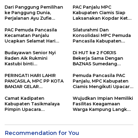
Dari Panggung Pemilihan
PAC Panjalu MPC
ke Panggung Dunia,
Kabupaten Ciamis Siap
Perjalanan Ayu Zufie
Laksanakan Kopdar Ketua
Puspitasari Berhasil
PAC Jabar Banten
Terpilih Sebagai Duta
PAC Pemuda Pancasila
Silaturahmi Dan
Pesona Indonesia 2026.
Kecamatan Panjalu
Konsolidasi MPC Pemuda
Ucapkan Selamat Hari
Pancasila Kabupaten
Jadi Kabupaten Ciamis
Tasikmalaya Ke PAC
Yang Ke 384
Kadipaten.
Budayawan Senior Nyi
Di HUT ke 2 FORJIS
Raden Aik Rukmini
Bekerja Sama Dengan
Kastubi binti
BAZNAS Sumedang
Martawisastra Terima
Berbagi Sembako untuk
Penghargaan Bergengsi
Warga Kurang Mampu
PERINGATI HARI LAHIR
Pemuda Pancasila PAC
dari Keraton Sumedang
PANCASILA, MPC PP KOTA
Panjalu, MPC Kabupaten
Larang
BANJAR GELAR
Ciamis Mengikuti Upacara
PENANAMAN 1.000
Peringati Hari Lahir
POHON
Pancasila
Camat Kadipaten
Wujudkan Impian Memiliki
Kabupaten Tasikmalaya
Fasilitas Keagamaan
Pimpin Upacara
Warga Kampung Langkob
Peringatan Hari Lahir
Kompak Gotong Royong
Pancasila
Bangun Mesjid
Recommendation for You