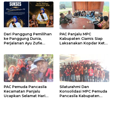
Dari Panggung Pemilihan
PAC Panjalu MPC
ke Panggung Dunia,
Kabupaten Ciamis Siap
Perjalanan Ayu Zufie
Laksanakan Kopdar Ketua
Puspitasari Berhasil
PAC Jabar Banten
Terpilih Sebagai Duta
Pesona Indonesia 2026.
PAC Pemuda Pancasila
Silaturahmi Dan
Kecamatan Panjalu
Konsolidasi MPC Pemuda
Ucapkan Selamat Hari
Pancasila Kabupaten
Jadi Kabupaten Ciamis
Tasikmalaya Ke PAC
Yang Ke 384
Kadipaten.