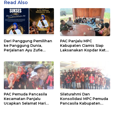
Read Also
Dari Panggung Pemilihan
PAC Panjalu MPC
ke Panggung Dunia,
Kabupaten Ciamis Siap
Perjalanan Ayu Zufie
Laksanakan Kopdar Ketua
Puspitasari Berhasil
PAC Jabar Banten
Terpilih Sebagai Duta
Pesona Indonesia 2026.
PAC Pemuda Pancasila
Silaturahmi Dan
Kecamatan Panjalu
Konsolidasi MPC Pemuda
Ucapkan Selamat Hari
Pancasila Kabupaten
Jadi Kabupaten Ciamis
Tasikmalaya Ke PAC
Yang Ke 384
Kadipaten.