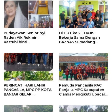
Budayawan Senior Nyi
Di HUT ke 2 FORJIS
Raden Aik Rukmini
Bekerja Sama Dengan
Kastubi binti
BAZNAS Sumedang
Martawisastra Terima
Berbagi Sembako untuk
Penghargaan Bergengsi
Warga Kurang Mampu
dari Keraton Sumedang
Larang
PERINGATI HARI LAHIR
Pemuda Pancasila PAC
PANCASILA, MPC PP KOTA
Panjalu, MPC Kabupaten
BANJAR GELAR
Ciamis Mengikuti Upacara
PENANAMAN 1.000
Peringati Hari Lahir
POHON
Pancasila