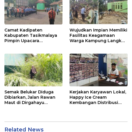
Camat Kadipaten
Wujudkan Impian Memiliki
Kabupaten Tasikmalaya
Fasilitas Keagamaan
Pimpin Upacara
Warga Kampung Langkob
Peringatan Hari Lahir
Kompak Gotong Royong
Pancasila
Bangun Mesjid
Semak Belukar Diduga
Kerjakan Karyawan Lokal,
Dibiarkan, Jalan Rawan
Happy Ice Cream
Maut di Dirgahayu
Kembangan Distribusi
Kembali Telan Korban,
Wilayah
Kades Bungkam
Related News