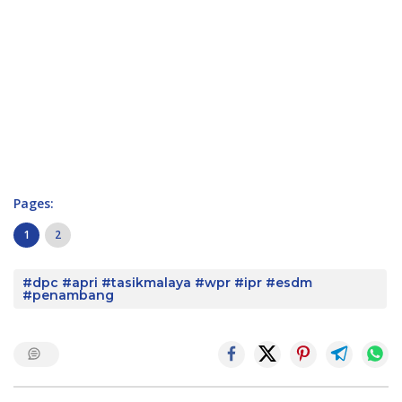
Pages:
1
2
#dpc #apri #tasikmalaya #wpr #ipr #esdm
#penambang