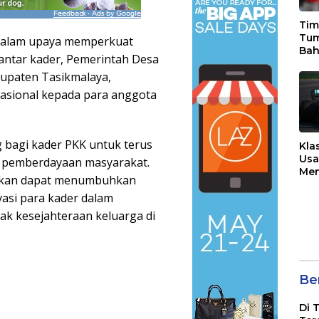
Tim
Tu
alam upaya memperkuat
Bah
antar kader, Pemerintah Desa
Sko
bupaten Tasikmalaya,
ke 
asional kepada para anggota
 bagi kader PKK untuk terus
Kla
Usa
m pemberdayaan masyarakat.
Men
apkan dapat menumbuhkan
Aus
asi para kader dalam
k kesejahteraan keluarga di
Ber
Di 