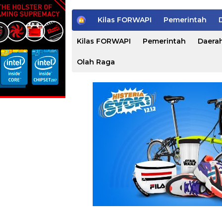
H
Kilas FORWAPI
Pemerintah
o
m
Kilas FORWAPI
Pemerintah
Daera
e
Olah Raga