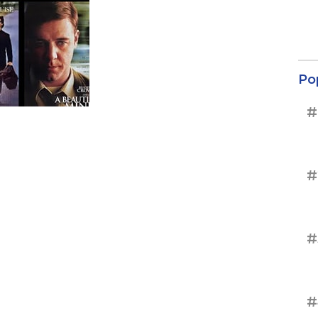
Po
#
#
#
#