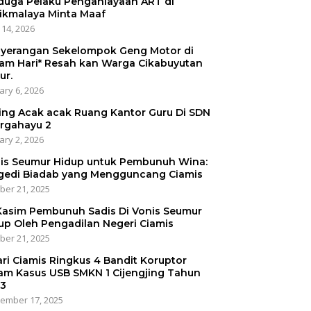
duga Pelaku Penganiayaan ART di
ikmalaya Minta Maaf
 14, 2026
yerangan Sekelompok Geng Motor di
am Hari* Resah kan Warga Cikabuyutan
ur.
ary 6, 2026
ing Acak acak Ruang Kantor Guru Di SDN
irgahayu 2
ary 2, 2026
is Seumur Hidup untuk Pembunuh Wina:
gedi Biadab yang Mengguncang Ciamis
ber 21, 2025
 Kasim Pembunuh Sadis Di Vonis Seumur
up Oleh Pengadilan Negeri Ciamis
ber 21, 2025
ari Ciamis Ringkus 4 Bandit Koruptor
am Kasus USB SMKN 1 Cijengjing Tahun
3
ember 17, 2025