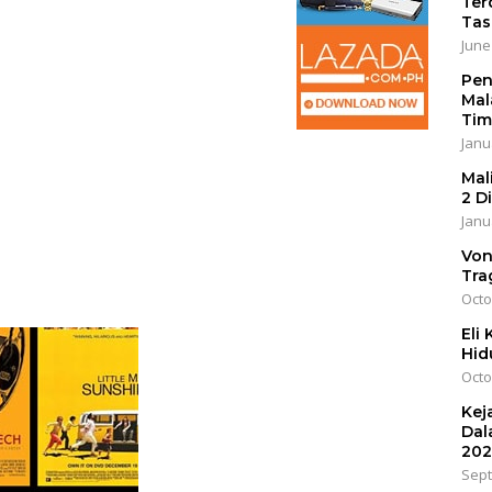
Ter
Tas
June
Pen
Mal
Tim
Janu
Mal
2 D
Janu
Von
Tra
Octo
Eli
Hid
Octo
Kej
Dal
202
Sept