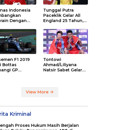
nas Indonesia
Tunggal Putra
mbangkan
Paceklik Gelar All
rain Dengan
England 25 Tahun,
r 1-0, Jaga Asa
Ini Saran Untuk
Piala Dunia 2026
Jonatan dkk
semen F1 2019
Tontowi
i Bottas
Ahmad/Liliyana
angi GP
Natsir Sabet Gelar
tralia
Juara Dunia Kedua
View More
ita Kriminal
Tengah Proses Hukum Masih Berjalan