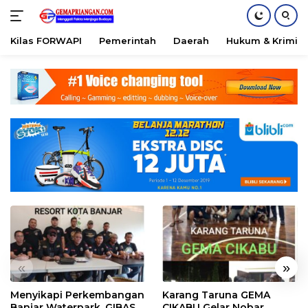
Kilas FORWAPI
Pemerintah
Daerah
Hukum & Krimina
Skip
to
content
«
»
Menyikapi Perkembangan
Karang Taruna GEMA
Banjar Waterpark, GIBAS
CIKABU Gelar Nobar