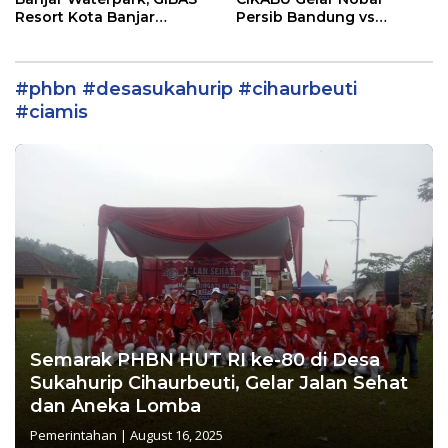
Resort Kota Banjar
Persib Bandung vs
Dorong Transparansi dan
Persebaya, Ratusan
Penelusuran Aset Daerah*
Pecinta Sepak Bola Padati
Gedung Basket Bappeda
#phbn #desasukahurip #cihaurbeuti
Kota Banjar
#ciamis
Semarak PHBN HUT RI ke-80 di Desa
Sukahurip Cihaurbeuti, Gelar Jalan Sehat
dan Aneka Lomba
Pemerintahan
|
August 16, 2025