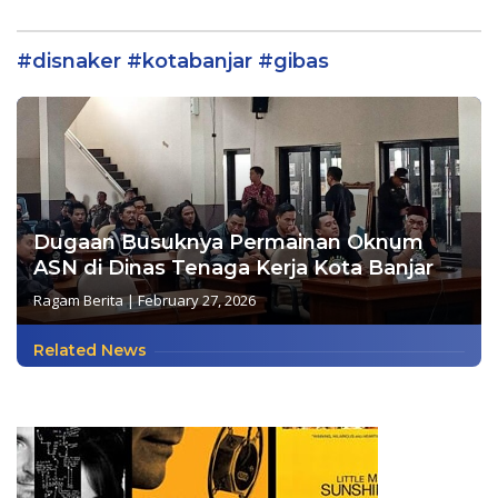
Tingkat II Kwatir Ranting
Menurun
Tambaksari 2026.
#disnaker #kotabanjar #gibas
Dugaan Busuknya Permainan Oknum
ASN di Dinas Tenaga Kerja Kota Banjar
Ragam Berita
|
February 27, 2026
Related News