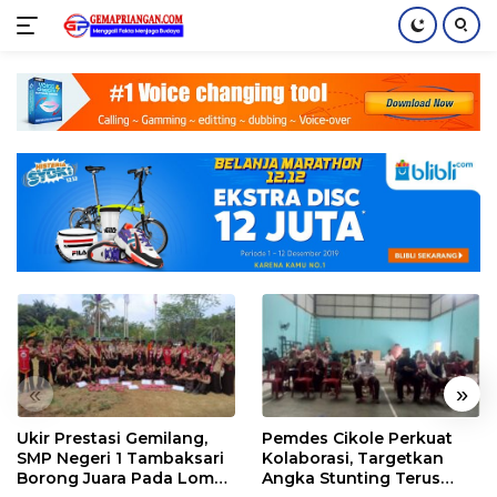
Skip
to
content
«
»
Ukir Prestasi Gemilang,
Pemdes Cikole Perkuat
SMP Negeri 1 Tambaksari
Kolaborasi, Targetkan
Borong Juara Pada Lomba
Angka Stunting Terus