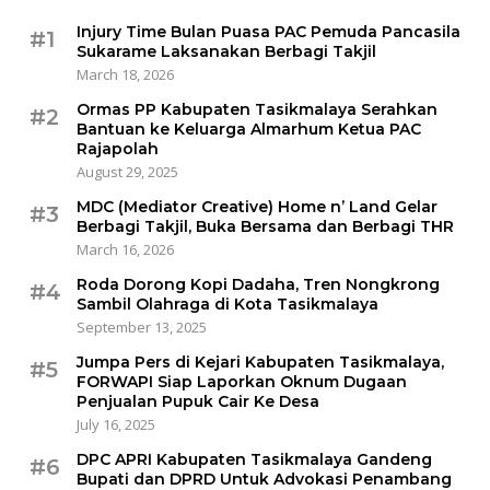
Injury Time Bulan Puasa PAC Pemuda Pancasila
#1
Sukarame Laksanakan Berbagi Takjil
March 18, 2026
Ormas PP Kabupaten Tasikmalaya Serahkan
#2
Bantuan ke Keluarga Almarhum Ketua PAC
Rajapolah
August 29, 2025
MDC (Mediator Creative) Home n’ Land Gelar
#3
Berbagi Takjil, Buka Bersama dan Berbagi THR
March 16, 2026
Roda Dorong Kopi Dadaha, Tren Nongkrong
#4
Sambil Olahraga di Kota Tasikmalaya
September 13, 2025
Jumpa Pers di Kejari Kabupaten Tasikmalaya,
#5
FORWAPI Siap Laporkan Oknum Dugaan
Penjualan Pupuk Cair Ke Desa
July 16, 2025
DPC APRI Kabupaten Tasikmalaya Gandeng
#6
Bupati dan DPRD Untuk Advokasi Penambang