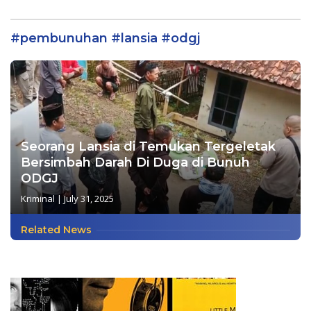
Pelestarian Budaya.
disambut Positip oleh
masyarakat
#pembunuhan #lansia #odgj
Seorang Lansia di Temukan Tergeletak
Bersimbah Darah Di Duga di Bunuh
ODGJ
Kriminal
|
July 31, 2025
Related News