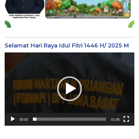
Selamat Hari Raya Idul Fitri 1446 H/ 2025 M
Video
Player
00:00
01:08