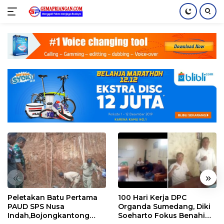
Skip
to
content
«
»
Peletakan Batu Pertama
100 Hari Kerja DPC
PAUD SPS Nusa
Organda Sumedang, Diki
Indah,Bojongkantong
Soeharto Fokus Benahi