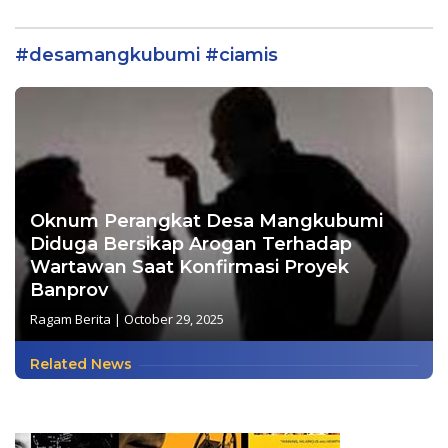
Langgengsari : Wujud
Internal dan Perkuat
Nyata Kepedulian
Layanan Transportasi
Terhadap Pendidikan
#desamangkubumi #ciamis
Anak Usia Dini.
Oknum Perangkat Desa Mangkubumi
Diduga Bersikap Arogan Terhadap
Wartawan Saat Konfirmasi Proyek
Banprov
Ragam Berita
|
October 29, 2025
Related News